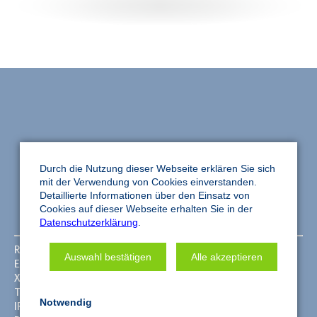
Durch die Nutzung dieser Webseite erklären Sie sich
mit der Verwendung von Cookies einverstanden.
Detaillierte Informationen über den Einsatz von
Cookies auf dieser Webseite erhalten Sie in der
Datenschutzerklärung
.
REM Analysen
Service­analytik
Auswahl bestätigen
Alle akzeptieren
EDX Analysen
Grenzflächen­analytik
XPS Analysen
Oberflächen­analytik
ToF-SIMS Analysen
Haftung und­ Adhäsion
Notwendig
IR/ATR Analysen
Restschmutz Analysen