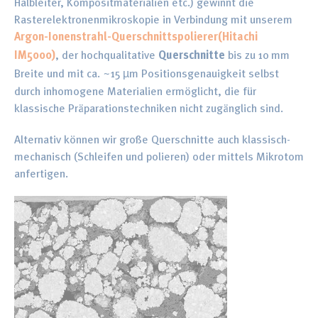
Halbleiter, Kompositmaterialien etc.) gewinnt die
Rasterelektronenmikroskopie in Verbindung mit unserem
Argon-Ionenstrahl-Querschnittspolierer(Hitachi
IM5000)
, der hochqualitative
Querschnitte
bis zu 10
mm
Breite und mit ca. ~15
µ
m Positionsgenauigkeit selbst
durch inhomogene Materialien erm
ö
glicht, die f
ü
r
klassische Pr
ä
parationstechniken nicht zug
ä
nglich sind.
Alternativ können wir große Querschnitte auch klassisch-
mechanisch (Schleifen und polieren) oder mittels Mikrotom
anfertigen.