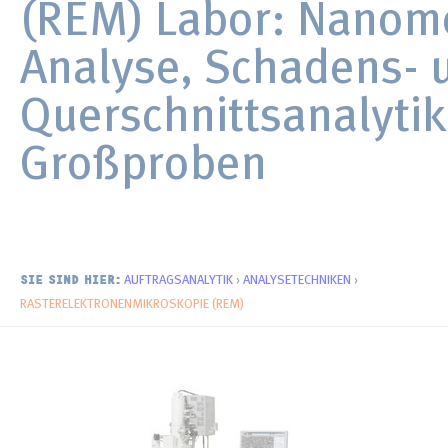
(REM) Labor: Nanom
Morphologie und Topographie
Erneuerbare Energien
Publikationen
Analyse, Schadens- 
Oberflächenchemie
Batterie-Materialien
Distributoren
Querschnittsanalytik
Newsletter
Großproben
AUFTRAGSANALYTIK
›
ANALYSETECHNIKEN
›
SIE SIND HIER:
RASTERELEKTRONEN­MIKROSKOPIE (REM)