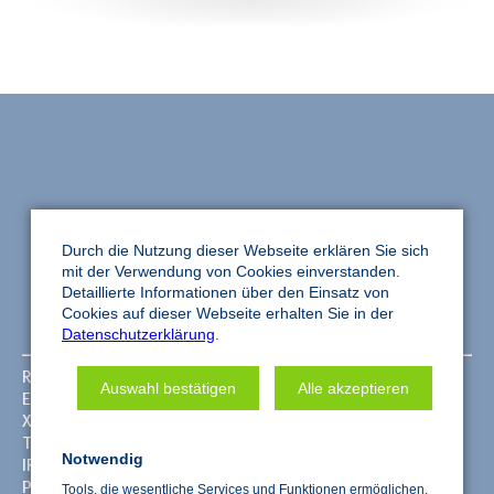
Durch die Nutzung dieser Webseite erklären Sie sich
mit der Verwendung von Cookies einverstanden.
Detaillierte Informationen über den Einsatz von
Cookies auf dieser Webseite erhalten Sie in der
Datenschutzerklärung
.
REM Analysen
Service­analytik
Auswahl bestätigen
Alle akzeptieren
EDX Analysen
Grenzflächen­analytik
XPS Analysen
Oberflächen­analytik
ToF-SIMS Analysen
Haftung und­ Adhäsion
Notwendig
IR/ATR Analysen
Restschmutz Analysen
Profilometrie
Filmische Verunreinigungen
Tools, die wesentliche Services und Funktionen ermöglichen,