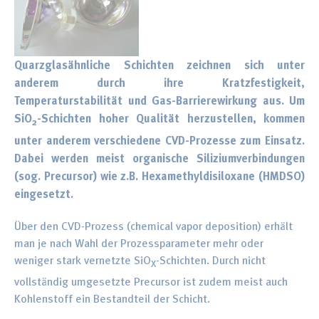
Morphologie und Topographie
Erneuerbare Energien
Publikationen
Oberflächenchemie
Batterie-Materialien
Distributoren
Quarzglasähnliche Schichten zeichnen sich unter
anderem durch ihre Kratzfestigkeit,
Newsletter
Temperaturstabilität und Gas-Barrierewirkung aus. Um
SiO
-Schichten hoher Qualität herzustellen, kommen
2
unter anderem verschiedene CVD-Prozesse zum Einsatz.
Dabei werden meist organische Siliziumverbindungen
(sog. Precursor) wie z.B. Hexamethyldisiloxane (HMDSO)
eingesetzt.
Über den CVD-Prozess (chemical vapor deposition) erhält
man je nach Wahl der Prozessparameter mehr oder
weniger stark vernetzte SiO
-Schichten. Durch nicht
X
vollständig umgesetzte Precursor ist zudem meist auch
Kohlenstoff ein Bestandteil der Schicht.