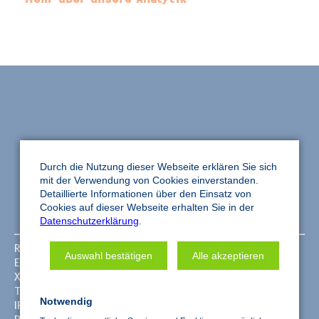
Durch die Nutzung dieser Webseite erklären Sie sich
mit der Verwendung von Cookies einverstanden.
Detaillierte Informationen über den Einsatz von
Cookies auf dieser Webseite erhalten Sie in der
Datenschutzerklärung
.
REM Analysen
Service­analytik
Auswahl bestätigen
Alle akzeptieren
EDX Analysen
Grenzflächen­analytik
XPS Analysen
Oberflächen­analytik
ToF-SIMS Analysen
Haftung und­ Adhäsion
Notwendig
IR/ATR Analysen
Restschmutz Analysen