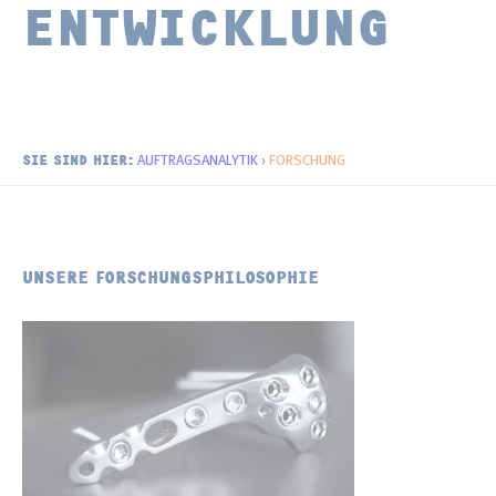
ENTWICKLUNG
Morphologie und Topographie
Erneuerbare Energien
Publikationen
Oberflächenchemie
Batterie-Materialien
Distributoren
Newsletter
AUFTRAGSANALYTIK
›
FORSCHUNG
SIE SIND HIER:
UNSERE FORSCHUNGSPHILOSOPHIE