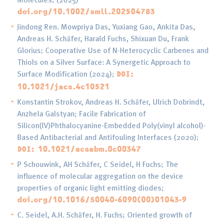
doi.org/10.1002/smll.202504783
Jindong Ren. Mowpriya Das, Yuxiang Gao, Ankita Das,
Andreas H. Schäfer, Harald Fuchs, Shixuan Du, Frank
Glorius; Cooperative Use of N-Heterocyclic Carbenes and
Thiols on a Silver Surface: A Synergetic Approach to
Surface Modification (2024);
DOI:
10.1021/jacs.4c10521
Konstantin Strokov, Andreas H. Schäfer, Ulrich Dobrindt,
Anzhela Galstyan; Facile Fabrication of
Silicon(IV)Phthalocyanine-Embedded Poly(vinyl alcohol)-
Based Antibacterial and Antifouling Interfaces (2020);
DOI: 10.1021/acsabm.0c00347
P Schouwink, AH Schäfer, C Seidel, H Fuchs; The
influence of molecular aggregation on the device
properties of organic light emitting diodes;
doi.org/10.1016/S0040-6090(00)01043-9
C. Seidel, A.H. Schäfer, H. Fuchs; Oriented growth of